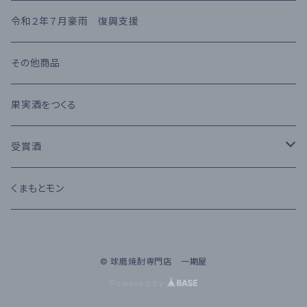
熊本県産 日本酒
高橋酒造
長期熟成古酒 10年以上
麦焼酎
KIHARA
お茶・飲み物
令和２年７月豪雨 復興支援
堤酒造
受賞酒
ウイスキー
味噌・醤油・調味料
その他商品
恒松酒造
アルコール度数 30%以上
ブランデー
お菓子
果実酒をつくる
豊永酒造
アルコール度数 20%未満
カクテル
お酒のおつまみ
受賞酒
鳥飼酒造
アルコール度数 25%前後
ワイン
Kura Master 2023
くまもとモン
那須酒造場
清酒 純米吟醸
© 球磨焼酎専門店 一期屋
林酒造場
Powered by