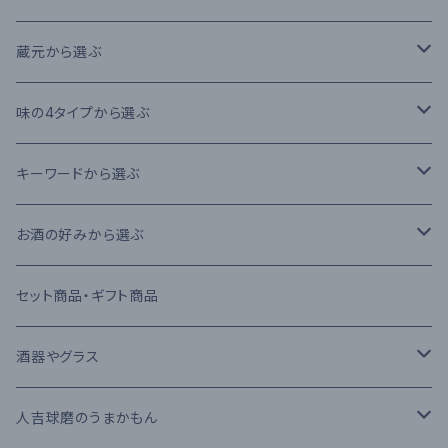
本格米焼酎
蔵元から選ぶ
本格芋焼酎
大石酒造場
味の4タイプから選ぶ
本格麦焼酎
木下醸造所
フレーバータイプ
キーワードから選ぶ
原酒
寿福酒造場
ライトタイプ
減圧蒸留法
お酒の好みから選ぶ
リキュール
常楽酒造
リッチタイプ
常圧蒸留法
日本酒
セット商品・ギフト商品
果実酒
繊月酒造
キャラクタータイプ
樽熟成
吟醸酒
酒器やグラス
梅酒
高田酒造場
長期熟成古酒 3年以上
芋焼酎
RIEDEL
人吉球磨のうまかもん