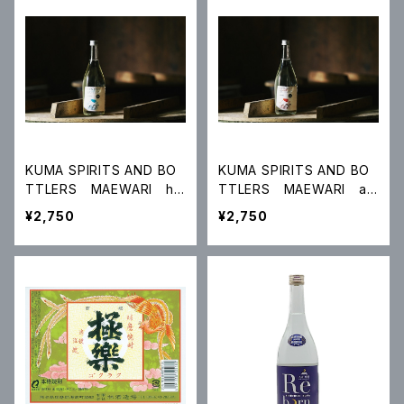
KUMA SPIRITS AND BO
KUMA SPIRITS AND BO
TTLERS MAEWARI ha
TTLERS MAEWARI ar
rmony(ﾊｰﾓﾆｰ）
omatic(ｱﾛﾏﾃｨｯｸ）
¥2,750
¥2,750