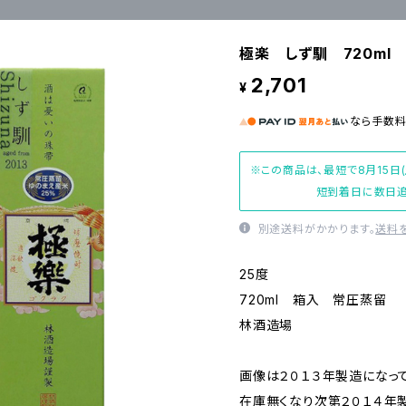
極楽 しず馴 720ml
2,701
¥
なら
手数
※この商品は、最短で8月15日
短到着日に数日追
別途送料がかかります。
送料
25度
720ml 箱入 常圧蒸留
林酒造場
画像は２０１３年製造になっ
在庫無くなり次第２０１４年