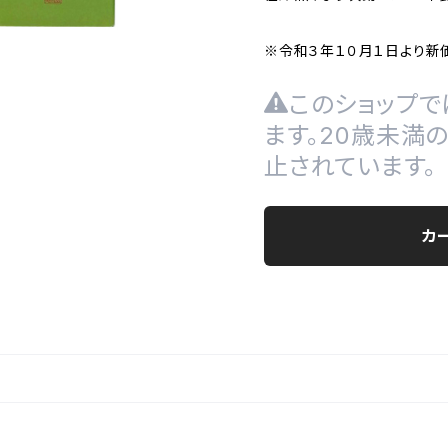
※令和３年１０月１日より新
このショップで
ます。20歳未満
止されています。
カ