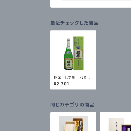
最近チェックした商品
極楽 しず馴 720ml
箱入
¥2,701
同じカテゴリの商品