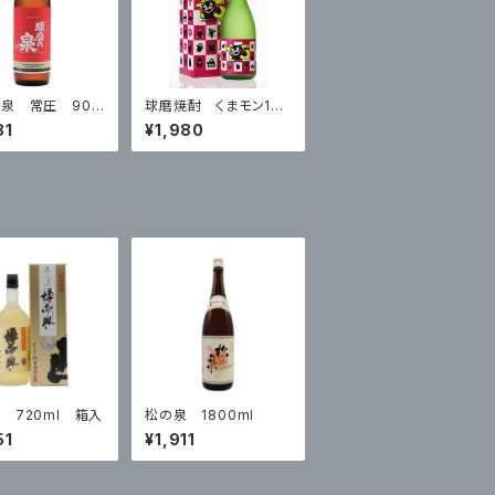
泉 常圧 900
球磨焼酎 くまモン15
周年ラベル リッチタイ
81
¥1,980
プ
 720ml 箱入
松の泉 1800ml
51
¥1,911