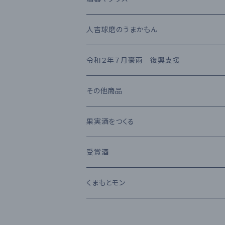
梅酒
高田酒造場
長期熟成古酒 3年以上
芋焼酎
RIEDEL
人吉球磨のうまかもん
熊本県産 日本酒
高橋酒造
長期熟成古酒 10年以上
麦焼酎
KIHARA
お茶・飲み物
令和２年７月豪雨 復興支援
堤酒造
受賞酒
ウイスキー
味噌・醤油・調味料
その他商品
恒松酒造
アルコール度数 30%以上
ブランデー
お菓子
果実酒をつくる
豊永酒造
アルコール度数 20%未満
カクテル
お酒のおつまみ
受賞酒
鳥飼酒造
アルコール度数 25%前後
ワイン
Kura Master 2023
くまもとモン
那須酒造場
清酒 純米吟醸