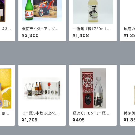
 43
仮面ライダーアマゾ
一勝地 （樽）720ml 箱
球磨の
入
ン 誉の露720ml 箱
入
ml
¥3,300
¥1,408
¥1,3
入 25度 ※ミニミニ
アクリルスタンド付き
 割り
ミニ瓶５本飲み比べ
極楽くまモン ミニ瓶 箱
樽御輿
倍希釈
日本遺産セット 箱入
入
¥1,705
¥495
¥1,8
入り ノ
ンアルド