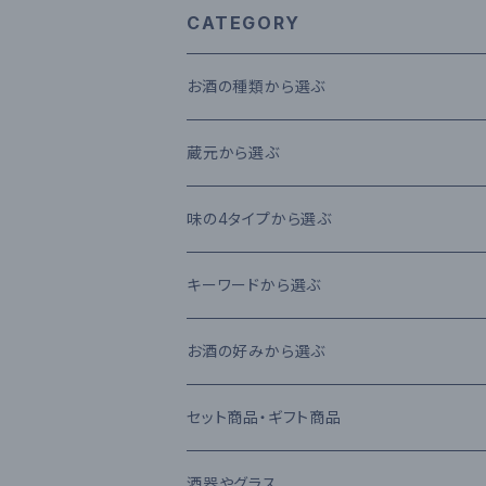
CATEGORY
お酒の種類から選ぶ
本格米焼酎
蔵元から選ぶ
本格芋焼酎
大石酒造場
味の4タイプから選ぶ
本格麦焼酎
木下醸造所
フレーバータイプ
キーワードから選ぶ
原酒
寿福酒造場
ライトタイプ
減圧蒸留法
お酒の好みから選ぶ
リキュール
常楽酒造
リッチタイプ
常圧蒸留法
日本酒
セット商品・ギフト商品
果実酒
繊月酒造
キャラクタータイプ
樽熟成
吟醸酒
酒器やグラス