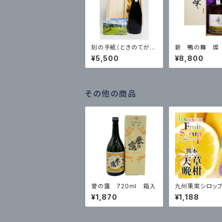
刻の手紙（ときのてが
新 鴨の舞 燦
み）720ml 28度 ※
度 720ml 箱
¥5,500
¥8,800
数量限定品
その他の商品
誉の露 720ml 箱入
九州果実シロップ
材 天草 晩柑 3
¥1,870
¥1,188
500ml はちみつ
ンアルコール ノ
リンク