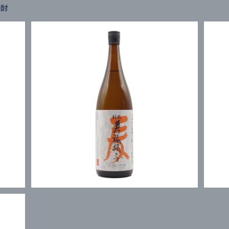
焼酎
寿福絹子 1800ml
¥2,882