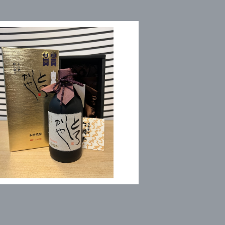
大古酒とろしかや
¥6,050