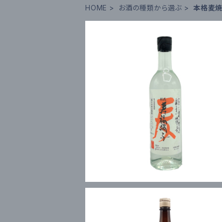
HOME
お酒の種類から選ぶ
本格麦
寿福絹子 720ml
¥1,639