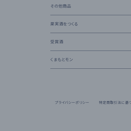
堤酒造
受賞酒
ウイスキー
味噌・醤油・調味料
その他商品
恒松酒造
アルコール度数 30%以上
ブランデー
お菓子
果実酒をつくる
豊永酒造
アルコール度数 20%未満
カクテル
お酒のおつまみ
受賞酒
鳥飼酒造
アルコール度数 25%前後
ワイン
Kura Master 2023
くまもとモン
那須酒造場
清酒 純米吟醸
林酒造場
プライバシーポリシー
特定商取引法に基
深野酒造
福田酒造