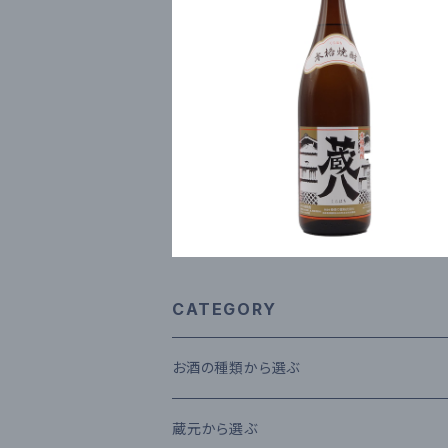
蔵八 1800ml
¥1,995
CATEGORY
お酒の種類から選ぶ
本格米焼酎
蔵元から選ぶ