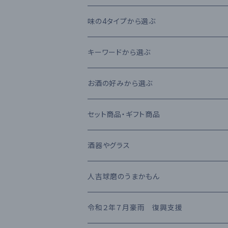
本格芋焼酎
大石酒造場
味の4タイプから選ぶ
本格麦焼酎
木下醸造所
フレーバータイプ
キーワードから選ぶ
原酒
寿福酒造場
ライトタイプ
減圧蒸留法
お酒の好みから選ぶ
リキュール
常楽酒造
リッチタイプ
常圧蒸留法
日本酒
セット商品・ギフト商品
果実酒
繊月酒造
キャラクタータイプ
樽熟成
吟醸酒
酒器やグラス
梅酒
高田酒造場
長期熟成古酒 3年以上
芋焼酎
RIEDEL
人吉球磨のうまかもん
熊本県産 日本酒
高橋酒造
長期熟成古酒 10年以上
麦焼酎
KIHARA
お茶・飲み物
令和２年７月豪雨 復興支援