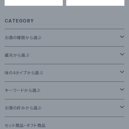
CATEGORY
お酒の種類から選ぶ
本格米焼酎
蔵元から選ぶ
本格芋焼酎
大石酒造場
味の4タイプから選ぶ
本格麦焼酎
木下醸造所
フレーバータイプ
キーワードから選ぶ
原酒
寿福酒造場
ライトタイプ
減圧蒸留法
お酒の好みから選ぶ
リキュール
常楽酒造
リッチタイプ
常圧蒸留法
日本酒
セット商品・ギフト商品