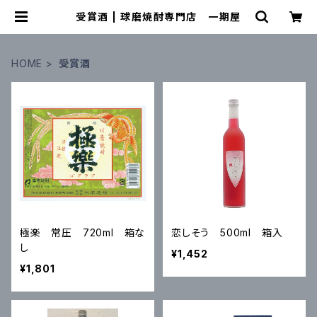
受賞酒 | 球磨焼酎専門店 一期屋
HOME
受賞酒
極楽 常圧 720ml 箱な
恋しそう 500ml 箱入
し
¥1,452
¥1,801