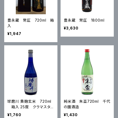
豊永蔵 常圧 720ml 箱
豊永蔵 常圧 1800ml
入
¥3,630
¥1,947
球磨川 黄麹玄米 720ml
純米酒 朱盃720ml 千代
箱入 25度 クラマスタ
の園酒造
ー2023年度 米部門 プラチ
¥1,760
¥1,430
ナ賞