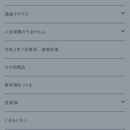
果実酒
繊月酒造
キャラクタータイプ
樽熟成
吟醸酒
酒器やグラス
梅酒
高田酒造場
長期熟成古酒 3年以上
芋焼酎
RIEDEL
人吉球磨のうまかもん
熊本県産 日本酒
高橋酒造
長期熟成古酒 10年以上
麦焼酎
KIHARA
お茶・飲み物
令和２年７月豪雨 復興支援
堤酒造
受賞酒
ウイスキー
味噌・醤油・調味料
その他商品
恒松酒造
アルコール度数 30%以上
ブランデー
お菓子
果実酒をつくる
豊永酒造
アルコール度数 20%未満
カクテル
お酒のおつまみ
受賞酒
鳥飼酒造
アルコール度数 25%前後
ワイン
Kura Master 2023
くまもとモン