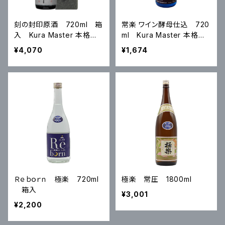
刻の封印原酒 720ml 箱
常楽 ワイン酵母仕込 720
入 Kura Master 本格焼
ml Kura Master 本格焼
酎・泡盛コンクール2023プ
酎・泡盛コンクール2023金
¥4,070
¥1,674
ラチナ賞受賞
賞
Ｒｅｂｏｒｎ 極楽 720ml
極楽 常圧 1800ml
箱入
¥3,001
¥2,200