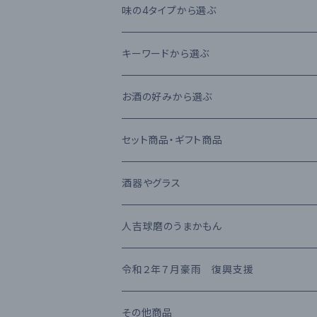
本格芋焼酎
大石酒造場
味の4タイプから選ぶ
本格麦焼酎
木下醸造所
フレーバータイプ
キーワードから選ぶ
原酒
寿福酒造場
ライトタイプ
減圧蒸留法
お酒の好みから選ぶ
リキュール
常楽酒造
リッチタイプ
常圧蒸留法
日本酒
セット商品・ギフト商品
果実酒
繊月酒造
キャラクタータイプ
樽熟成
吟醸酒
酒器やグラス
梅酒
高田酒造場
長期熟成古酒 3年以上
芋焼酎
RIEDEL
人吉球磨のうまかもん
熊本県産 日本酒
高橋酒造
長期熟成古酒 10年以上
麦焼酎
KIHARA
お茶・飲み物
令和２年７月豪雨 復興支援
堤酒造
受賞酒
ウイスキー
味噌・醤油・調味料
その他商品