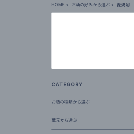
HOME
お酒の好みから選ぶ
麦焼酎
CATEGORY
お酒の種類から選ぶ
本格米焼酎
蔵元から選ぶ