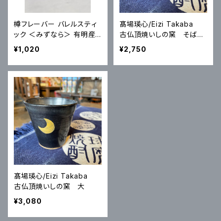
樽フレーバー バレルスティ
髙場瑛心/Eizi Takaba
ック ＜みずなら＞ 有明産
古仏頂焼いしの窯 そば猪
業
口 小
¥1,020
¥2,750
髙場瑛心/Eizi Takaba
古仏頂焼いしの窯 大
¥3,080