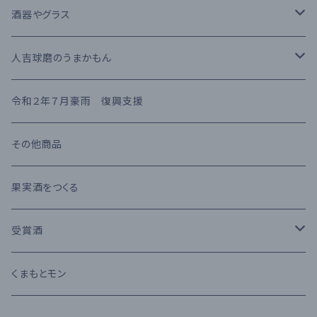
果実酒
繊月酒造
キャラクタータイプ
樽熟成
吟醸酒
酒器やグラス
梅酒
高田酒造場
長期熟成古酒 3年以上
芋焼酎
RIEDEL
人吉球磨のうまかもん
熊本県産 日本酒
高橋酒造
長期熟成古酒 10年以上
麦焼酎
KIHARA
お茶・飲み物
令和２年７月豪雨 復興支援
堤酒造
受賞酒
ウイスキー
味噌・醤油・調味料
その他商品
恒松酒造
アルコール度数 30%以上
ブランデー
お菓子
果実酒をつくる
豊永酒造
アルコール度数 20%未満
カクテル
お酒のおつまみ
受賞酒
鳥飼酒造
アルコール度数 25%前後
ワイン
Kura Master 2023
くまもとモン
那須酒造場
清酒 純米吟醸