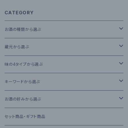
CATEGORY
お酒の種類から選ぶ
本格米焼酎
蔵元から選ぶ
本格芋焼酎
大石酒造場
味の4タイプから選ぶ
本格麦焼酎
木下醸造所
フレーバータイプ
キーワードから選ぶ
原酒
寿福酒造場
ライトタイプ
減圧蒸留法
お酒の好みから選ぶ
リキュール
常楽酒造
リッチタイプ
常圧蒸留法
日本酒
セット商品・ギフト商品