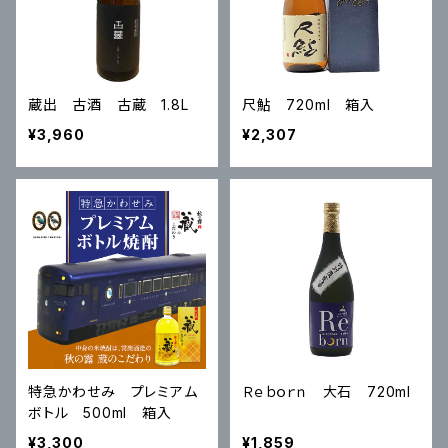
蔵出 古酒 古蔵 1.8L
尺鮎 720ml 箱入
¥3,960
¥2,307
特急かわせみ プレミアム
Ｒｅｂｏｒｎ 大石 720ml
ボトル 500ml 箱入
¥3,300
¥1,859