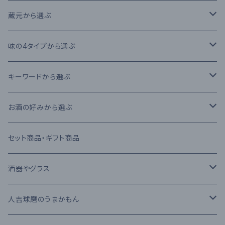
本格米焼酎
蔵元から選ぶ
本格芋焼酎
大石酒造場
味の4タイプから選ぶ
本格麦焼酎
木下醸造所
フレーバータイプ
キーワードから選ぶ
原酒
寿福酒造場
ライトタイプ
減圧蒸留法
お酒の好みから選ぶ
リキュール
常楽酒造
リッチタイプ
常圧蒸留法
日本酒
セット商品・ギフト商品
果実酒
繊月酒造
キャラクタータイプ
樽熟成
吟醸酒
酒器やグラス
梅酒
高田酒造場
長期熟成古酒 3年以上
芋焼酎
RIEDEL
人吉球磨のうまかもん