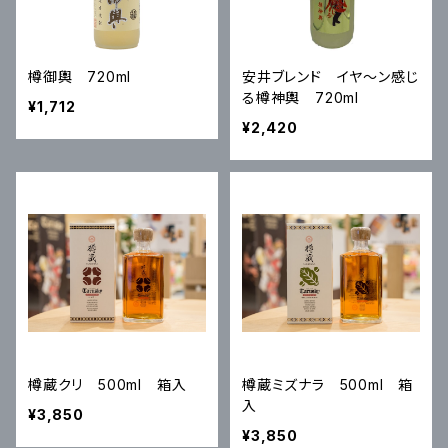
樽御輿 720ml
安井ブレンド イヤ～ン感じ
る樽神輿 720ml
¥1,712
¥2,420
樽蔵クリ 500ml 箱入
樽蔵ミズナラ 500ml 箱
入
¥3,850
¥3,850