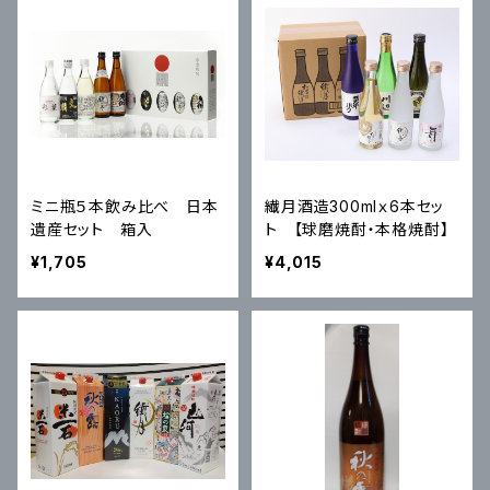
ミニ瓶５本飲み比べ 日本
繊月酒造300mlｘ6本セッ
遺産セット 箱入
ト 【球磨焼酎・本格焼酎】
¥1,705
¥4,015