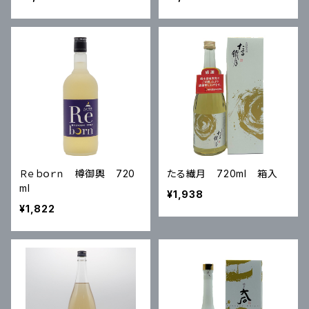
Ｒｅｂｏｒｎ 樽御輿 720
たる繊月 720ml 箱入
ml
¥1,938
¥1,822