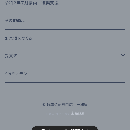
熊本県産 日本酒
高橋酒造
長期熟成古酒 10年以上
麦焼酎
KIHARA
お茶・飲み物
令和２年７月豪雨 復興支援
堤酒造
受賞酒
ウイスキー
味噌・醤油・調味料
その他商品
恒松酒造
アルコール度数 30%以上
ブランデー
お菓子
果実酒をつくる
豊永酒造
アルコール度数 20%未満
カクテル
お酒のおつまみ
受賞酒
鳥飼酒造
アルコール度数 25%前後
ワイン
Kura Master 2023
くまもとモン
那須酒造場
清酒 純米吟醸
© 球磨焼酎専門店 一期屋
林酒造場
Powered by
深野酒造