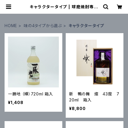
キャラクタータイプ | 球磨焼酎専門
店 一期屋
HOME
味の4タイプから選ぶ
キャラクタータイプ
一勝地 （樽）720ml 箱入
新 鴨の舞 燦 43度 7
20ml 箱入
¥1,408
¥8,800