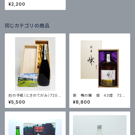
箱入
¥2,200
同じカテゴリの商品
刻の手紙（ときのてがみ）720m
新 鴨の舞 燦 43度 720
l 28度 ※数量限定品
ml 箱入
¥5,500
¥8,800