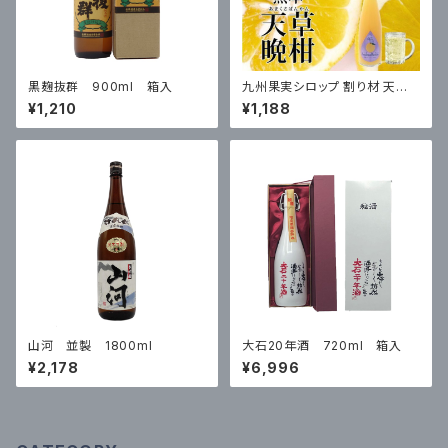
黒麹抜群 900ml 箱入
九州果実シロップ 割り材 天草
晩柑 3倍希釈 500ml はちみつ
¥1,210
¥1,188
入り ノンアルコール ノンアルド
リンク
山河 並製 1800ml
大石20年酒 720ml 箱入
¥2,178
¥6,996