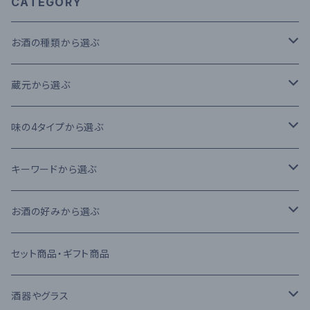
CATEGORY
お酒の種類から選ぶ
本格米焼酎
蔵元から選ぶ
本格芋焼酎
大石酒造場
味の4タイプから選ぶ
本格麦焼酎
木下醸造所
フレーバータイプ
キーワードから選ぶ
原酒
寿福酒造場
ライトタイプ
減圧蒸留法
お酒の好みから選ぶ
リキュール
常楽酒造
リッチタイプ
常圧蒸留法
日本酒
セット商品・ギフト商品
果実酒
繊月酒造
キャラクタータイプ
樽熟成
吟醸酒
酒器やグラス