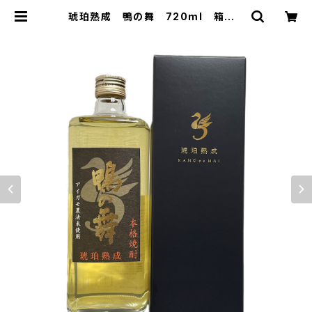
琥珀熟成 鴨の舞 720ml 箱入 |
球磨焼酎専門店 一期屋