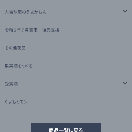
梅酒
高田酒造場
長期熟成古酒 3年以上
芋焼酎
RIEDEL
人吉球磨のうまかもん
熊本県産 日本酒
高橋酒造
長期熟成古酒 10年以上
麦焼酎
KIHARA
お茶・飲み物
令和２年７月豪雨 復興支援
堤酒造
受賞酒
ウイスキー
味噌・醤油・調味料
その他商品
恒松酒造
アルコール度数 30%以上
ブランデー
お菓子
果実酒をつくる
豊永酒造
アルコール度数 20%未満
カクテル
お酒のおつまみ
受賞酒
鳥飼酒造
アルコール度数 25%前後
ワイン
Kura Master 2023
くまもとモン
那須酒造場
清酒 純米吟醸
商品一覧に戻る