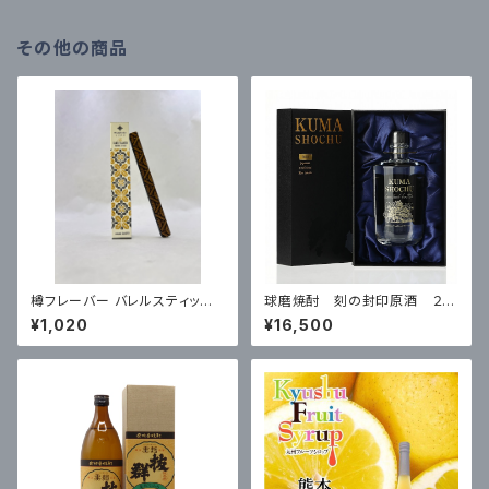
その他の商品
樽フレーバー バレルスティック
球磨焼酎 刻の封印原酒 ２０
＜みずなら＞ 有明産業
１０年製造 500ml 39度
¥1,020
¥16,500
※数量限定品