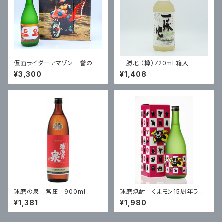
仮面ライダーアマゾン 誉の露
一勝地 （樽）720ml 箱入
720ml 箱入 25度 ※ミニ
¥3,300
¥1,408
ミニアクリルスタンド付き
球磨の泉 常圧 900ml
球磨焼酎 くまモン15周年ラベ
ル リッチタイプ
¥1,381
¥1,980