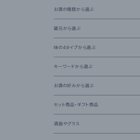
お酒の種類から選ぶ
本格米焼酎
蔵元から選ぶ
本格芋焼酎
大石酒造場
味の4タイプから選ぶ
本格麦焼酎
木下醸造所
フレーバータイプ
キーワードから選ぶ
原酒
寿福酒造場
ライトタイプ
減圧蒸留法
お酒の好みから選ぶ
リキュール
常楽酒造
リッチタイプ
常圧蒸留法
日本酒
セット商品・ギフト商品
果実酒
繊月酒造
キャラクタータイプ
樽熟成
吟醸酒
酒器やグラス