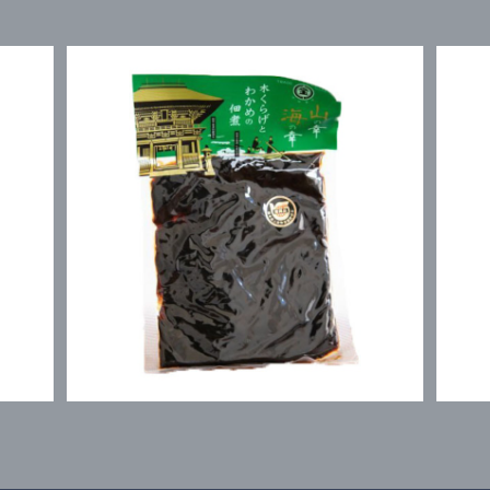
山の幸海の幸（袋入） 210g
¥702