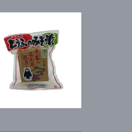
とうふのみそ漬けミニ
¥511