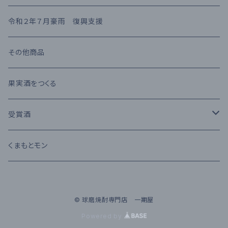
熊本県産 日本酒
高橋酒造
長期熟成古酒 10年以上
麦焼酎
KIHARA
お茶・飲み物
令和２年７月豪雨 復興支援
堤酒造
受賞酒
ウイスキー
味噌・醤油・調味料
その他商品
恒松酒造
アルコール度数 30%以上
ブランデー
お菓子
果実酒をつくる
豊永酒造
アルコール度数 20%未満
カクテル
お酒のおつまみ
受賞酒
鳥飼酒造
アルコール度数 25%前後
ワイン
Kura Master 2023
くまもとモン
那須酒造場
清酒 純米吟醸
© 球磨焼酎専門店 一期屋
林酒造場
Powered by