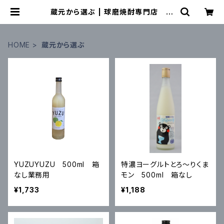
蔵元から選ぶ | 球磨焼酎専門店 一
期屋
HOME
蔵元から選ぶ
YUZUYUZU 500ml 箱
特濃ヨーグルトとろ〜りくま
なし業務用
モン 500ml 箱なし
¥1,733
¥1,188