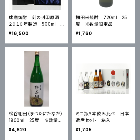
球磨焼酎 刻の封印原酒
棚田米焼酎 720ml 25
２０１０年製造 500ml 3
度 ※数量限定品
9度 ※数量限定品
¥16,500
¥1,760
松谷棚田（まつたにたなだ）
ミニ瓶５本飲み比べ 日本
1800ml 25度 ※数量限
遺産セット 箱入
定品
¥4,620
¥1,705