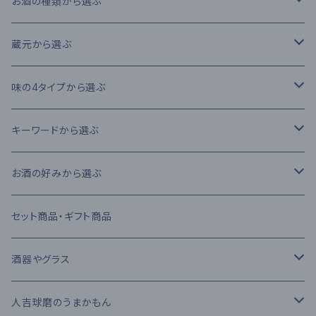
お酒の種類から選ぶ
本格米焼酎
蔵元から選ぶ
本格芋焼酎
大石酒造場
味の4タイプから選ぶ
本格麦焼酎
木下醸造所
フレーバータイプ
キーワードから選ぶ
原酒
寿福酒造場
ライトタイプ
減圧蒸留法
お酒の好みから選ぶ
リキュール
常楽酒造
リッチタイプ
常圧蒸留法
日本酒
セット商品・ギフト商品
果実酒
繊月酒造
キャラクタータイプ
樽熟成
吟醸酒
酒器やグラス
梅酒
高田酒造場
長期熟成古酒 3年以上
芋焼酎
RIEDEL
人吉球磨のうまかもん