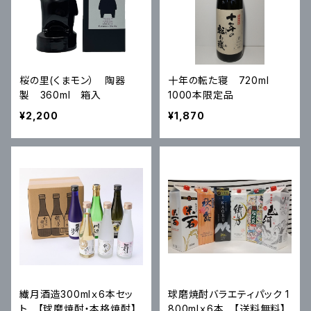
桜の里(くまモン） 陶器
十年の転た寝 720ml
製 360ml 箱入
1000本限定品
¥2,200
¥1,870
繊月酒造300mlｘ6本セッ
球磨焼酎バラエティパック 1
ト 【球磨焼酎・本格焼酎】
800mlｘ6本 【送料無料】