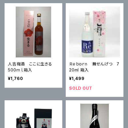
人吉梅酒 ここに生きる
Ｒｅｂｏｒｎ 舞せんげつ 7
500ｍｌ箱入
20ml 箱入
¥1,760
¥1,499
SOLD OUT