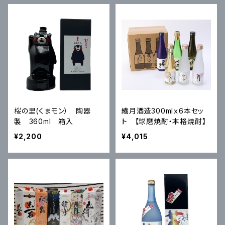
桜の里(くまモン） 陶器
繊月酒造300mlｘ6本セッ
製 360ml 箱入
ト 【球磨焼酎・本格焼酎】
¥2,200
¥4,015