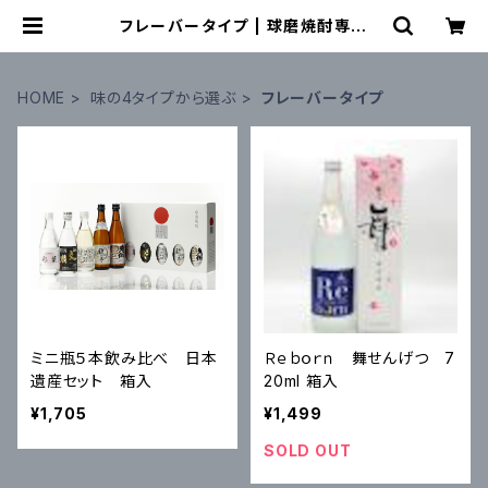
フレーバータイプ | 球磨焼酎専門
店 一期屋
HOME
味の4タイプから選ぶ
フレーバータイプ
ミニ瓶５本飲み比べ 日本
Ｒｅｂｏｒｎ 舞せんげつ 7
遺産セット 箱入
20ml 箱入
¥1,705
¥1,499
SOLD OUT