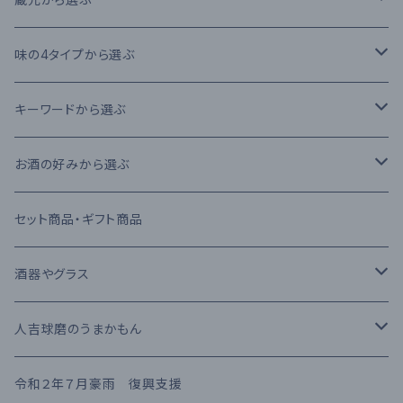
本格芋焼酎
大石酒造場
味の4タイプから選ぶ
本格麦焼酎
木下醸造所
フレーバータイプ
キーワードから選ぶ
原酒
寿福酒造場
ライトタイプ
減圧蒸留法
お酒の好みから選ぶ
リキュール
常楽酒造
リッチタイプ
常圧蒸留法
日本酒
セット商品・ギフト商品
果実酒
繊月酒造
キャラクタータイプ
樽熟成
吟醸酒
酒器やグラス
梅酒
高田酒造場
長期熟成古酒 3年以上
芋焼酎
RIEDEL
人吉球磨のうまかもん
熊本県産 日本酒
高橋酒造
長期熟成古酒 10年以上
麦焼酎
KIHARA
お茶・飲み物
令和２年７月豪雨 復興支援