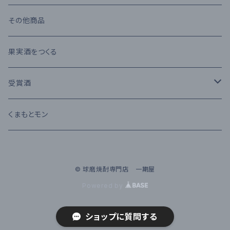
堤酒造
受賞酒
ウイスキー
味噌・醤油・調味料
その他商品
恒松酒造
アルコール度数 30%以上
ブランデー
お菓子
果実酒をつくる
豊永酒造
アルコール度数 20%未満
カクテル
お酒のおつまみ
受賞酒
鳥飼酒造
アルコール度数 25%前後
ワイン
Kura Master 2023
くまもとモン
那須酒造場
清酒 純米吟醸
© 球磨焼酎専門店 一期屋
林酒造場
Powered by
深野酒造
ショップに質問する