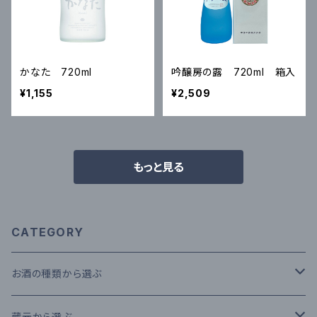
かなた 720ml
吟醸房の露 720ml 箱入
¥1,155
¥2,509
もっと見る
CATEGORY
お酒の種類から選ぶ
本格米焼酎
蔵元から選ぶ