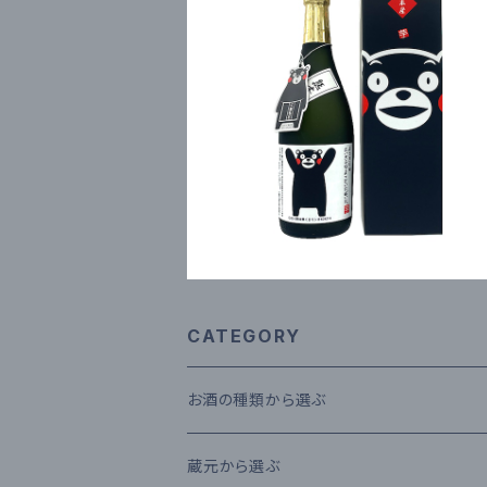
房の露 くまモン 芋 720ml 
¥1,471
CATEGORY
お酒の種類から選ぶ
本格米焼酎
蔵元から選ぶ