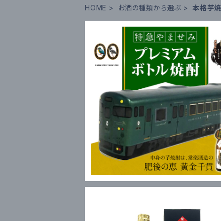
HOME
お酒の種類から選ぶ
本格芋
特急やませみ プレミアムボトル 50
箱入
¥3,300