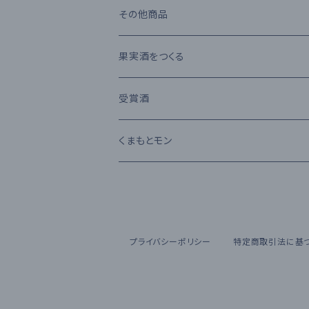
堤酒造
受賞酒
ウイスキー
味噌・醤油・調味料
その他商品
恒松酒造
アルコール度数 30%以上
ブランデー
お菓子
果実酒をつくる
豊永酒造
アルコール度数 20%未満
カクテル
お酒のおつまみ
受賞酒
鳥飼酒造
アルコール度数 25%前後
ワイン
Kura Master 2023
くまもとモン
那須酒造場
清酒 純米吟醸
林酒造場
プライバシーポリシー
特定商取引法に基
深野酒造
福田酒造