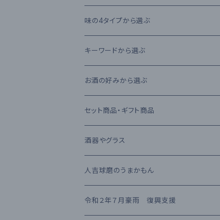
本格芋焼酎
大石酒造場
味の4タイプから選ぶ
本格麦焼酎
木下醸造所
フレーバータイプ
キーワードから選ぶ
原酒
寿福酒造場
ライトタイプ
減圧蒸留法
お酒の好みから選ぶ
リキュール
常楽酒造
リッチタイプ
常圧蒸留法
日本酒
セット商品・ギフト商品
果実酒
繊月酒造
キャラクタータイプ
樽熟成
吟醸酒
酒器やグラス
梅酒
高田酒造場
長期熟成古酒 3年以上
芋焼酎
RIEDEL
人吉球磨のうまかもん
熊本県産 日本酒
高橋酒造
長期熟成古酒 10年以上
麦焼酎
KIHARA
お茶・飲み物
令和２年７月豪雨 復興支援