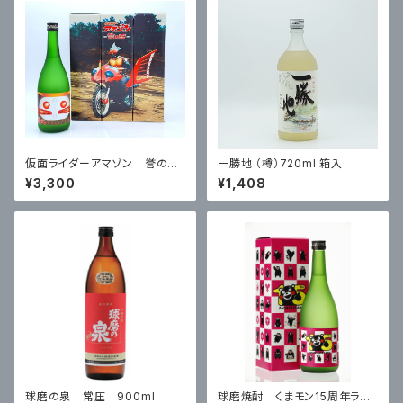
仮面ライダーアマゾン 誉の露
一勝地 （樽）720ml 箱入
720ml 箱入 25度 ※ミニ
¥3,300
¥1,408
ミニアクリルスタンド付き
球磨の泉 常圧 900ml
球磨焼酎 くまモン15周年ラベ