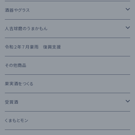
果実酒
繊月酒造
キャラクタータイプ
樽熟成
吟醸酒
酒器やグラス
梅酒
高田酒造場
長期熟成古酒 3年以上
芋焼酎
RIEDEL
人吉球磨のうまかもん
熊本県産 日本酒
高橋酒造
長期熟成古酒 10年以上
麦焼酎
KIHARA
お茶・飲み物
令和２年７月豪雨 復興支援
堤酒造
受賞酒
ウイスキー
味噌・醤油・調味料
その他商品
恒松酒造
アルコール度数 30%以上
ブランデー
お菓子
果実酒をつくる
豊永酒造
アルコール度数 20%未満
カクテル
お酒のおつまみ
受賞酒
鳥飼酒造
アルコール度数 25%前後
ワイン
Kura Master 2023
くまもとモン