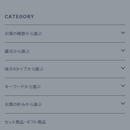
CATEGORY
お酒の種類から選ぶ
本格米焼酎
蔵元から選ぶ
本格芋焼酎
大石酒造場
味の4タイプから選ぶ
本格麦焼酎
木下醸造所
フレーバータイプ
キーワードから選ぶ
原酒
寿福酒造場
ライトタイプ
減圧蒸留法
お酒の好みから選ぶ
リキュール
常楽酒造
リッチタイプ
常圧蒸留法
日本酒
セット商品・ギフト商品