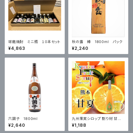
球磨焼酎 ミニ瓶 １０本セット
秋の露 樽 1800ml パック
¥4,863
¥2,240
六調子 1800ml
九州果実シロップ 割り材 甘夏
3倍希釈 500ml はちみつ入り
¥2,640
¥1,188
ノンアルコール ノンアルドリンク