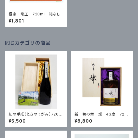
極楽 常圧 720ml 箱なし
¥1,801
同じカテゴリの商品
刻の手紙（ときのてがみ）720m
新 鴨の舞 燦 43度 720
l 28度 ※数量限定品
ml 箱入
¥5,500
¥8,800