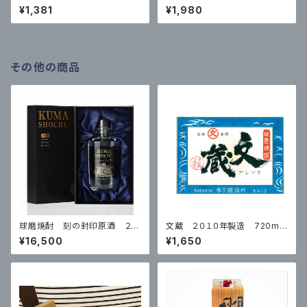
ル リッチタイプ
¥1,381
¥1,980
その他の商品
球磨焼酎 刻の封印原酒 ２０
文蔵 ２０１０年製造 720ml
１０年製造 500ml 39度
¥16,500
¥1,650
※数量限定品