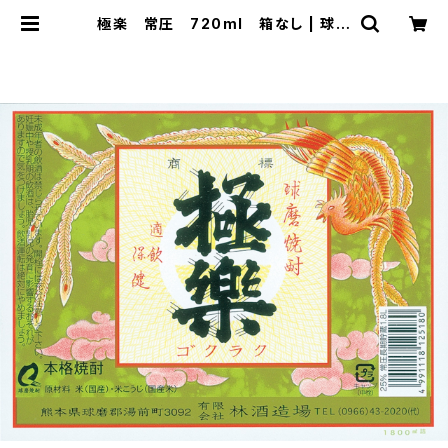
極楽 常圧 720ml 箱なし | 球磨
焼酎専門店 一期屋