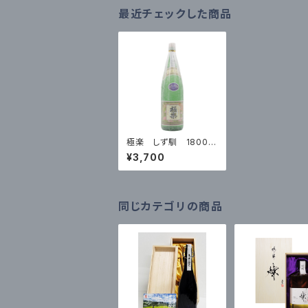
最近チェックした商品
極楽 しず馴 1800m
l
¥3,700
同じカテゴリの商品