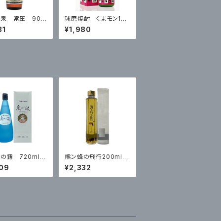
泉 常圧 900
球磨焼酎 くまモン15
周年ラベル リッチタイ
81
¥1,980
プ
の露 720ml
熊ン蜂の飛行200ml
箱入
09
¥2,332