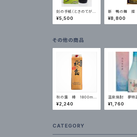
刻の手紙（ときのてが
新 鴨の舞 燦
み）720ml 28度 ※
度 720ml 箱
¥5,500
¥8,800
数量限定品
その他の商品
秋の露 樽 1800ml
温泉焼酎 夢特
パック
0ml 箱入
¥2,240
¥1,760
CATEGORY