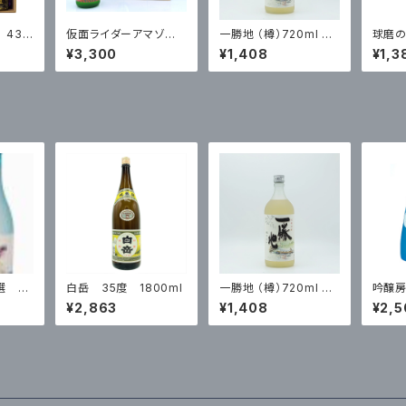
 43
仮面ライダーアマゾ
一勝地 （樽）720ml 箱
球磨の
入
ン 誉の露720ml 箱
入
ml
¥3,300
¥1,408
¥1,3
入 25度 ※ミニミニ
アクリルスタンド付き
選 72
白岳 35度 1800ml
一勝地 （樽）720ml 箱
吟醸房
入
箱入
¥2,863
¥1,408
¥2,5