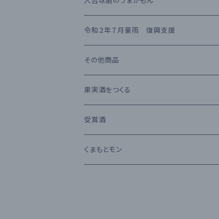
人吉球磨のうまかもん
熊本県産 日本酒
高橋酒造
長期熟成古酒 10年以上
麦焼酎
KIHARA
お茶・飲み物
令和２年７月豪雨 復興支援
堤酒造
受賞酒
ウイスキー
味噌・醤油・調味料
その他商品
恒松酒造
アルコール度数 30%以上
ブランデー
お菓子
果実酒をつくる
豊永酒造
アルコール度数 20%未満
カクテル
お酒のおつまみ
受賞酒
鳥飼酒造
アルコール度数 25%前後
ワイン
Kura Master 2023
くまもとモン
那須酒造場
清酒 純米吟醸
林酒造場