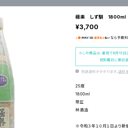
極楽 しず馴 1800ml
¥3,700
なら
手数
※この商品は、最短で8月15日
短到着日に数日追
別途送料がかかります。
送料
25度
1800ml
常圧
林酒造
※令和３年１０月１日より新