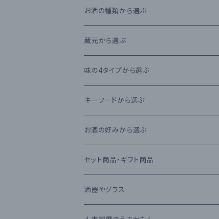
お酒の種類から選ぶ
本格米焼酎
蔵元から選ぶ
本格芋焼酎
大石酒造場
味の4タイプから選ぶ
本格麦焼酎
木下醸造所
フレーバータイプ
キーワードから選ぶ
原酒
寿福酒造場
ライトタイプ
減圧蒸留法
お酒の好みから選ぶ
リキュール
常楽酒造
リッチタイプ
常圧蒸留法
日本酒
セット商品・ギフト商品
果実酒
繊月酒造
キャラクタータイプ
樽熟成
吟醸酒
酒器やグラス
梅酒
高田酒造場
長期熟成古酒 3年以上
芋焼酎
RIEDEL