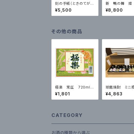
刻の手紙（ときのてが
新 鴨の舞 燦
み）720ml 28度 ※
度 720ml 箱
¥5,500
¥8,800
数量限定品
その他の商品
極楽 常圧 720ml
球磨焼酎 ミニ
箱なし
本セット
¥1,801
¥4,863
CATEGORY
お酒の種類から選ぶ