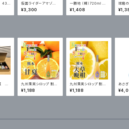
 43
仮面ライダーアマゾ
一勝地 （樽）720ml 箱
球磨の
入
ン 誉の露720ml 箱
入
ml
¥3,300
¥1,408
¥1,3
入 25度 ※ミニミニ
アクリルスタンド付き
瓶 １０
九州果実シロップ 割り
九州果実シロップ 割り
あさぎ
材 甘夏 3倍希釈 500
材 天草 晩柑 3倍希釈
l
¥1,188
¥1,188
¥4,
ml はちみつ入り ノンア
500ml はちみつ入り ノ
ルコール ノンアルドリン
ンアルコール ノンアルド
ク
リンク