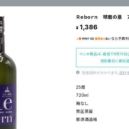
Ｒｅｂｏｒｎ 球磨の泉 7
1,386
¥
なら
手数
※この商品は、最短で8月15日
短到着日に数日追
別途送料がかかります。
送料
25度
720ml
箱なし
常圧蒸留
那須酒造場