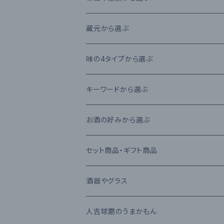
本格米焼酎
蔵元から選ぶ
本格芋焼酎
大石酒造場
味の4タイプから選ぶ
本格麦焼酎
木下醸造所
フレーバータイプ
キーワードから選ぶ
原酒
寿福酒造場
ライトタイプ
減圧蒸留法
お酒の好みから選ぶ
リキュール
常楽酒造
リッチタイプ
常圧蒸留法
日本酒
セット商品・ギフト商品
果実酒
繊月酒造
キャラクタータイプ
樽熟成
吟醸酒
酒器やグラス
梅酒
高田酒造場
長期熟成古酒 3年以上
芋焼酎
RIEDEL
人吉球磨のうまかもん