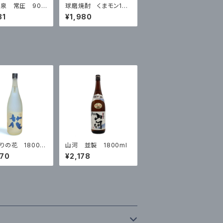
泉 常圧 900
球磨焼酎 くまモン15
周年ラベル リッチタイ
81
¥1,980
プ
りの花 1800m
山河 並製 1800ml
070
¥2,178