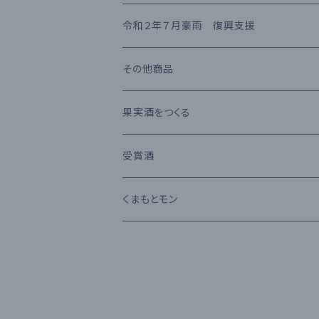
熊本県産 日本酒
高橋酒造
長期熟成古酒 10年以上
麦焼酎
KIHARA
お茶・飲み物
令和２年７月豪雨 復興支援
堤酒造
受賞酒
ウイスキー
味噌・醤油・調味料
その他商品
恒松酒造
アルコール度数 30%以上
ブランデー
お菓子
果実酒をつくる
豊永酒造
アルコール度数 20%未満
カクテル
お酒のおつまみ
受賞酒
鳥飼酒造
アルコール度数 25%前後
ワイン
Kura Master 2023
くまもとモン
那須酒造場
清酒 純米吟醸
林酒造場