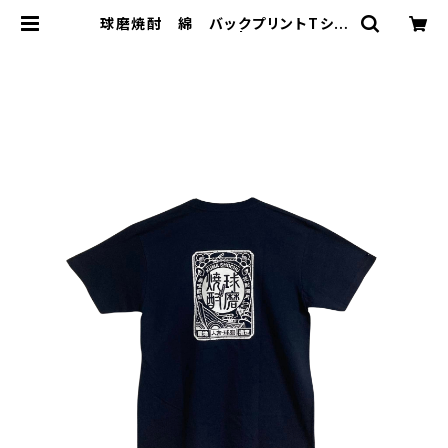
球磨焼酎 綿 バックプリントTシャ
ツ 紺 XLサイズ | 球磨焼酎専門
店 一期屋