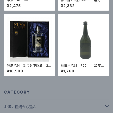
茅葺 1800ml
熊ン蜂の飛行200ml 箱入
¥2,475
¥2,332
球磨焼酎 刻の封印原酒 ２０
棚田米焼酎 720ml 25度
１０年製造 500ml 39度
※数量限定品
¥16,500
¥1,760
※数量限定品
CATEGORY
お酒の種類から選ぶ