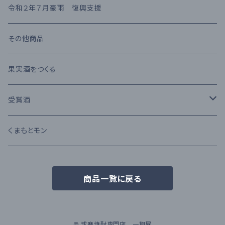
熊本県産 日本酒
高橋酒造
長期熟成古酒 10年以上
麦焼酎
KIHARA
お茶・飲み物
令和２年７月豪雨 復興支援
堤酒造
受賞酒
ウイスキー
味噌・醤油・調味料
その他商品
恒松酒造
アルコール度数 30%以上
ブランデー
お菓子
果実酒をつくる
豊永酒造
アルコール度数 20%未満
カクテル
お酒のおつまみ
受賞酒
鳥飼酒造
アルコール度数 25%前後
ワイン
Kura Master 2023
くまもとモン
那須酒造場
清酒 純米吟醸
商品一覧に戻る
林酒造場
深野酒造
© 球磨焼酎専門店 一期屋