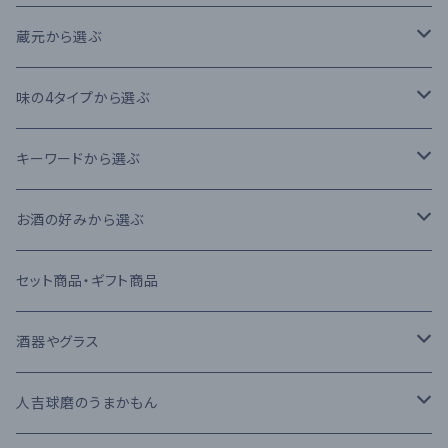
本格米焼酎
蔵元から選ぶ
本格芋焼酎
大石酒造場
味の4タイプから選ぶ
本格麦焼酎
木下醸造所
フレーバータイプ
キーワードから選ぶ
原酒
寿福酒造場
ライトタイプ
減圧蒸留法
お酒の好みから選ぶ
リキュール
常楽酒造
リッチタイプ
常圧蒸留法
日本酒
セット商品・ギフト商品
果実酒
繊月酒造
キャラクタータイプ
樽熟成
吟醸酒
酒器やグラス
梅酒
高田酒造場
長期熟成古酒 3年以上
芋焼酎
RIEDEL
人吉球磨のうまかもん