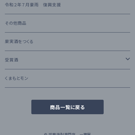
熊本県産 日本酒
高橋酒造
長期熟成古酒 10年以上
麦焼酎
KIHARA
お茶・飲み物
令和２年７月豪雨 復興支援
堤酒造
受賞酒
ウイスキー
味噌・醤油・調味料
その他商品
恒松酒造
アルコール度数 30%以上
ブランデー
お菓子
果実酒をつくる
豊永酒造
アルコール度数 20%未満
カクテル
お酒のおつまみ
受賞酒
鳥飼酒造
アルコール度数 25%前後
ワイン
Kura Master 2023
くまもとモン
那須酒造場
清酒 純米吟醸
商品一覧に戻る
林酒造場
深野酒造
© 球磨焼酎専門店 一期屋