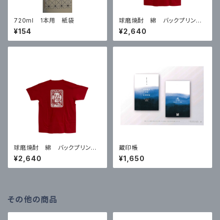
720ml 1本用 紙袋
球磨焼酎 綿 バックプリントT
シャツ 赤 Lサイズ
¥154
¥2,640
球磨焼酎 綿 バックプリントT
蔵印帳
シャツ 赤 XLサイズ
¥2,640
¥1,650
その他の商品