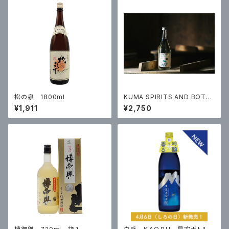
松の泉 1800ml
KUMA SPIRITS AND BOTT
LERS MAEWARI kurouto
¥1,911
¥2,750
(ｸﾛｳﾄ）