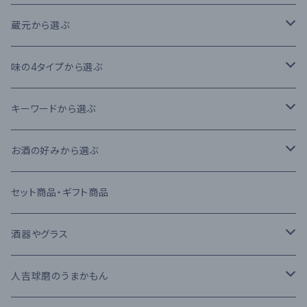
本格米焼酎
蔵元から選ぶ
本格芋焼酎
大石酒造場
味の4タイプから選ぶ
本格麦焼酎
木下醸造所
フレーバータイプ
キーワードから選ぶ
原酒
寿福酒造場
ライトタイプ
減圧蒸留法
お酒の好みから選ぶ
リキュール
常楽酒造
リッチタイプ
常圧蒸留法
日本酒
セット商品・ギフト商品
果実酒
繊月酒造
キャラクタータイプ
樽熟成
吟醸酒
酒器やグラス
梅酒
高田酒造場
長期熟成古酒 3年以上
芋焼酎
RIEDEL
人吉球磨のうまかもん