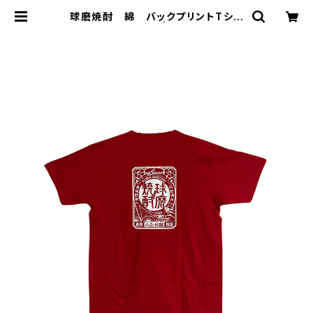
球磨焼酎 綿 バックプリントTシャ
ツ 赤 Ｍサイズ | 球磨焼酎専門
店 一期屋